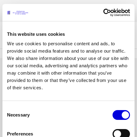
Aller
Les accréditations pour la Paris Fashion Week® Mode Féminine Printemps/
au
FRANÇAIS
ENGLISH
Été 2027 sont ouvertes !
contenu
principal
This website uses cookies
La Fédération
We use cookies to personalise content and ads, to
provide social media features and to analyse our traffic.
We also share information about your use of our site with
Paris Fashion Week®
our social media, advertising and analytics partners who
La FHCM
SE CONNECTER
may combine it with other information that you’ve
provided to them or that they’ve collected from your use
Nos missions
Adresse
of their services.
e-
Haute Couture Week
La gouvernance
mail
ou
Consent
Mot
Les membres
nom
Necessary
Selection
de
d'utilisateur
passe
Les événements de la FHCM
Preferences