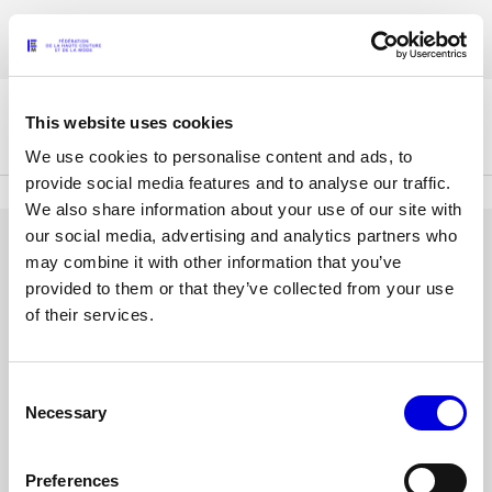
Aller
Les accréditations pour la Paris Fashion Week® Mode Féminine Printemps/
au
FRANÇAIS
ENGLISH
Été 2027 sont ouvertes !
contenu
principal
This website uses cookies
La Fédération
We use cookies to personalise content and ads, to
provide social media features and to analyse our traffic.
We also share information about your use of our site with
Paris Fashion Week®
our social media, advertising and analytics partners who
La FHCM
SE CONNECTER
may combine it with other information that you’ve
provided to them or that they’ve collected from your use
Nos missions
Adresse
of their services.
e-
Haute Couture Week
La gouvernance
mail
ou
Consent
Mot
Les membres
nom
Necessary
Selection
de
d'utilisateur
passe
Les événements de la FHCM
Preferences