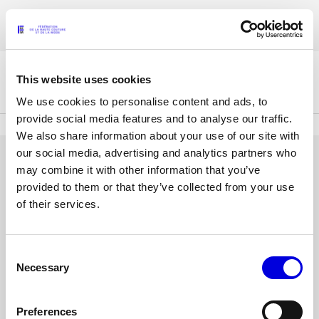
Aller
Les accréditations pour la Paris Fashion Week® Mode Féminine Printemps/
au
FRANÇAIS
ENGLISH
Été 2027 sont ouvertes !
contenu
principal
This website uses cookies
La Fédération
We use cookies to personalise content and ads, to
provide social media features and to analyse our traffic.
We also share information about your use of our site with
Paris Fashion Week®
our social media, advertising and analytics partners who
La FHCM
SE CONNECTER
may combine it with other information that you’ve
provided to them or that they’ve collected from your use
Nos missions
Adresse
of their services.
e-
Haute Couture Week
La gouvernance
mail
ou
Consent
Mot
Les membres
nom
Necessary
Selection
de
d'utilisateur
passe
Les événements de la FHCM
Preferences