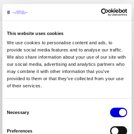
Aller
Les accréditations pour la Paris Fashion Week® Mode Féminine Printemps/
au
FRANÇAIS
ENGLISH
Été 2027 sont ouvertes !
contenu
principal
This website uses cookies
La Fédération
We use cookies to personalise content and ads, to
provide social media features and to analyse our traffic.
We also share information about your use of our site with
Paris Fashion Week®
our social media, advertising and analytics partners who
La FHCM
SE CONNECTER
may combine it with other information that you’ve
provided to them or that they’ve collected from your use
Nos missions
Adresse
of their services.
e-
Haute Couture Week
La gouvernance
mail
ou
Consent
Mot
Les membres
nom
Necessary
Selection
de
d'utilisateur
passe
Les événements de la FHCM
Preferences