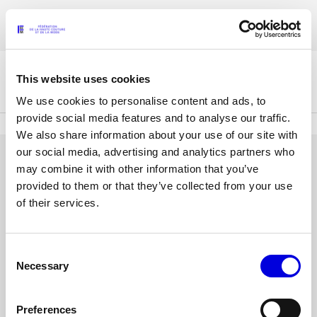
Aller
Les accréditations pour la Paris Fashion Week® Mode Féminine Printemps/
au
FRANÇAIS
ENGLISH
Été 2027 sont ouvertes !
contenu
principal
This website uses cookies
La Fédération
We use cookies to personalise content and ads, to
provide social media features and to analyse our traffic.
We also share information about your use of our site with
Paris Fashion Week®
our social media, advertising and analytics partners who
La FHCM
SE CONNECTER
may combine it with other information that you’ve
provided to them or that they’ve collected from your use
Nos missions
Adresse
of their services.
e-
Haute Couture Week
La gouvernance
mail
ou
Consent
Mot
Les membres
nom
Necessary
Selection
de
d'utilisateur
passe
Les événements de la FHCM
Preferences