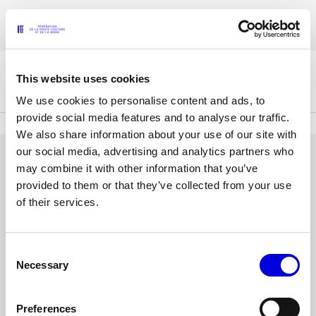
Aller
Les accréditations pour la Paris Fashion Week® Mode Féminine Printemps/
au
FRANÇAIS
ENGLISH
Été 2027 sont ouvertes !
contenu
principal
This website uses cookies
La Fédération
We use cookies to personalise content and ads, to
provide social media features and to analyse our traffic.
We also share information about your use of our site with
Paris Fashion Week®
our social media, advertising and analytics partners who
La FHCM
SE CONNECTER
may combine it with other information that you’ve
provided to them or that they’ve collected from your use
Nos missions
Adresse
of their services.
e-
Haute Couture Week
La gouvernance
mail
ou
Consent
Mot
Les membres
nom
Necessary
Selection
de
d'utilisateur
passe
Les événements de la FHCM
Preferences