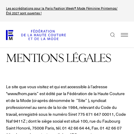
Aller
Les accréditations pour la Paris Fashion Week® Mode Féminine Printemps/
au
FRANÇAIS
ENGLISH
Été 2027 sont ouvertes !
contenu
principal
La Fédération
MENTIONS LÉGALES
Paris Fashion Week®
La FHCM
Nos missions
Le site que vous visitez et qui est accessible à l’adresse
Haute Couture Week
"www.fhcm.paris” est édité par la Fédération de la Haute Couture
La gouvernance
et de la Mode (ci-après dénommée le ”Site” ), syndicat
professionnel au sens de la loi de 1984, relevant du Code du
Les membres
travail, enregistré sous le numéro Siret 775 671 647 00011, Code
Naf 9411Z ; dont le siège social est situé 100, rue du Faubourg
Les événements de la FHCM
Saint Honoré, 75008 Paris, tél. 01 42 66 64 44, Fax. 01 42 66 07