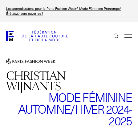
Aller
Les accréditations pour la Paris Fashion Week® Mode Féminine Printemps/
au
FRANÇAIS
ENGLISH
Été 2027 sont ouvertes !
contenu
principal
La Fédération
Paris Fashion Week®
La FHCM
CHRISTIAN
WIJNANTS
Nos missions
MODE FÉMININE
Haute Couture Week
La gouvernance
AUTOMNE/HIVER 2024-
Les membres
2025
Les événements de la FHCM