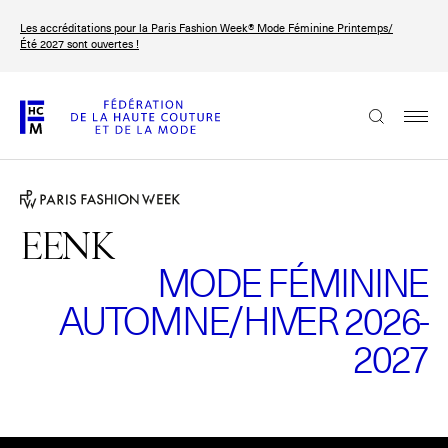
Aller
Les accréditations pour la Paris Fashion Week® Mode Féminine Printemps/
au
FRANÇAIS
ENGLISH
Été 2027 sont ouvertes !
contenu
principal
La Fédération
Paris Fashion Week®
La FHCM
EENK
MODE FÉMININE
Nos missions
AUTOMNE/HIVER 2026-
Haute Couture Week
La gouvernance
2027
Les membres
Les événements de la FHCM