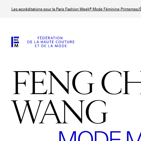
Aller
Les accréditations pour la Paris Fashion Week® Mode Féminine Printemps/É
au
contenu
principal
FENG C
WANG
MODE M
© Line Brusegan
© Tara Levy
© Iulia Matei
© Line Brusega