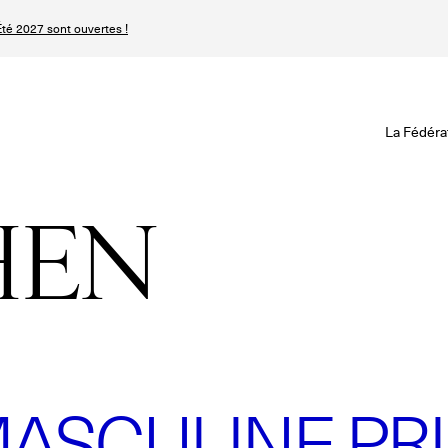
té 2027 sont ouvertes !
Revisionner la Hau
Le Calendrier Défini
Le Calendrier Pro
La Fédéra
Les événements Ha
SPHERE - Paris 
Les Maisons du Cale
Magazine - Inside
HEN
Haute Joaillerie
Podcast Catwalk C
Les Maisons de Haute
Les Maisons
Prochaines saisons 
Prochaines dates 
ASCULINE PR
Magazine - Insider
n