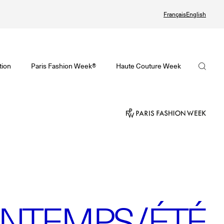
Français
English
te Couture Automne/Hiver 2026-2027
tif de la Haute Couture Automne/Hiver 2026-2027 est en ligne !
visoire de la Mode Féminine Printemps/Été 2027 est en ligne !
La FHCM
tion
Paris Fashion Week®
Haute Couture Week
ute Couture Week
Fashion Week® Showroom
Nos missions
ndrier de la Haute Couture Week
r
La gouvernance
alling
Les membres
 Joaillerie
Les événements de la FHCM
et précédentes éditions
et précédentes éditions
INTEMPS/ÉTÉ