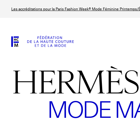
Aller
Les accréditations pour la Paris Fashion Week® Mode Féminine Printemps/É
au
contenu
principal
HERMÈS
MODE MA
© Line Brusegan
© Tara Levy
© Iulia Matei
© Line Brusega