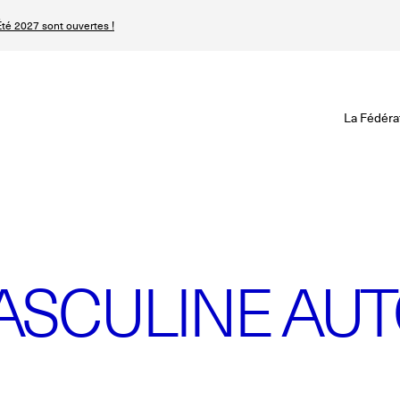
té 2027 sont ouvertes !
Revisionner la Hau
Le Calendrier Défini
Le Calendrier Pro
La Fédéra
Les événements Ha
SPHERE - Paris 
Les Maisons du Cale
Magazine - Inside
Haute Joaillerie
Podcast Catwalk C
Les Maisons de Haute
Les Maisons
SCULINE AUT
Prochaines saisons 
Prochaines dates 
Magazine - Insider
n