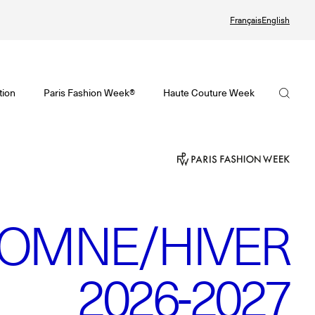
Français
English
te Couture Automne/Hiver 2026-2027
tif de la Haute Couture Automne/Hiver 2026-2027 est en ligne !
visoire de la Mode Féminine Printemps/Été 2027 est en ligne !
La FHCM
tion
Paris Fashion Week®
Haute Couture Week
ute Couture Week
Fashion Week® Showroom
Nos missions
ndrier de la Haute Couture Week
r
La gouvernance
alling
Les membres
 Joaillerie
OMNE/HIVER
Les événements de la FHCM
et précédentes éditions
et précédentes éditions
2026-2027