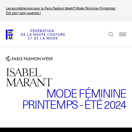
Aller
Les accréditations pour la Paris Fashion Week® Mode Féminine Printemps/
au
FRANÇAIS
ENGLISH
Été 2027 sont ouvertes !
contenu
principal
La Fédération
Paris Fashion Week®
La FHCM
ISABEL
MARANT
Nos missions
MODE FÉMININE
Haute Couture Week
La gouvernance
PRINTEMPS - ÉTÉ 2024
Les membres
Les événements de la FHCM
Veuillez
accepter les cookies marketing
pour regarder