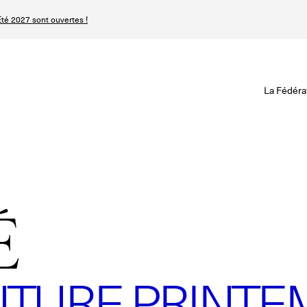
té 2027 sont ouvertes !
Revisionner la Hau
Le Calendrier Défini
Le Calendrier Pro
La Fédéra
Les événements Ha
SPHERE - Paris 
Les Maisons du Cale
Magazine - Inside
Haute Joaillerie
Podcast Catwalk C
É
Les Maisons de Haute
Les Maisons
Prochaines saisons 
Prochaines dates 
TURE PRINTEM
Magazine - Insider
n