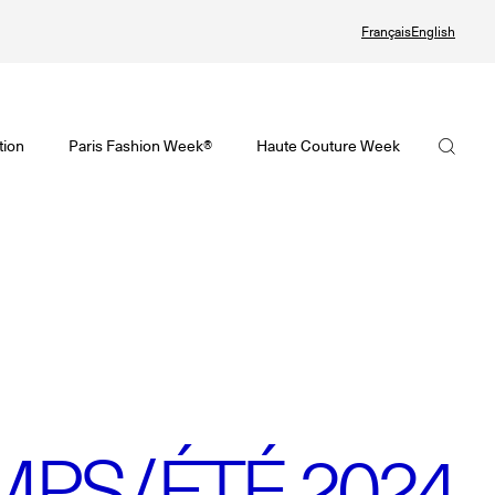
Français
English
te Couture Automne/Hiver 2026-2027
tif de la Haute Couture Automne/Hiver 2026-2027 est en ligne !
visoire de la Mode Féminine Printemps/Été 2027 est en ligne !
La FHCM
tion
Paris Fashion Week®
Haute Couture Week
ute Couture Week
Fashion Week® Showroom
Nos missions
ndrier de la Haute Couture Week
r
La gouvernance
alling
Les membres
 Joaillerie
Les événements de la FHCM
et précédentes éditions
et précédentes éditions
PS/ÉTÉ 2024