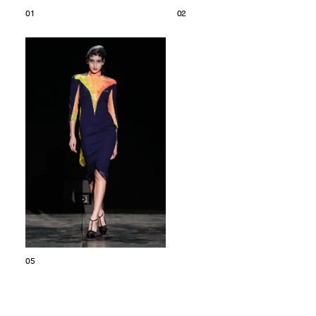
01
02
05