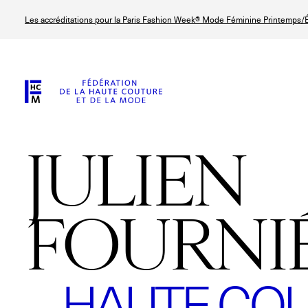
Aller
Les accréditations pour la Paris Fashion Week® Mode Féminine Printemps/É
au
contenu
principal
JULIEN
FOURNI
HAUTE COU
© Line Brusegan
© Tara Levy
© Iulia Matei
© Line Brusega