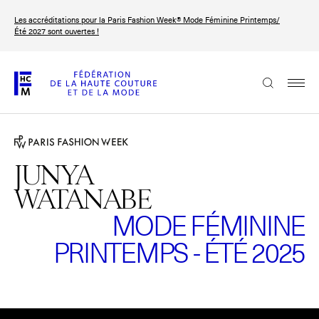
Aller
Les accréditations pour la Paris Fashion Week® Mode Féminine Printemps/
au
FRANÇAIS
ENGLISH
Été 2027 sont ouvertes !
contenu
principal
La Fédération
Paris Fashion Week®
La FHCM
JUNYA
WATANABE
Nos missions
MODE FÉMININE
Haute Couture Week
La gouvernance
PRINTEMPS - ÉTÉ 2025
Les membres
Les événements de la FHCM
Veuillez
accepter les cookies marketing
pour regarder