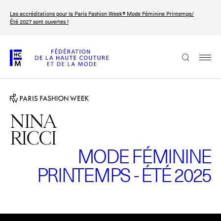
Aller
Les accréditations pour la Paris Fashion Week® Mode Féminine Printemps/
au
FRANÇAIS
ENGLISH
Été 2027 sont ouvertes !
contenu
principal
La Fédération
Paris Fashion Week®
La FHCM
NINA
RICCI
Nos missions
MODE FÉMININE
Haute Couture Week
La gouvernance
PRINTEMPS - ÉTÉ 2025
Les membres
Les événements de la FHCM
Veuillez
accepter les cookies marketing
pour regarder