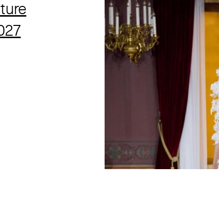
ture
027