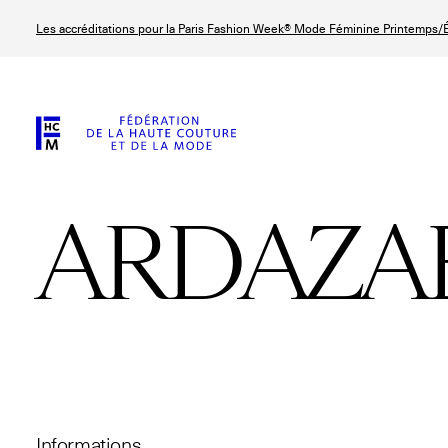
Aller
Les accréditations pour la Paris Fashion Week® Mode Féminine Printemps/É
au
contenu
principal
ARDAZA
© Line Brusegan
© Tara Levy
© Iulia Matei
© Line Brusega
Informations