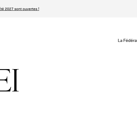
té 2027 sont ouvertes !
Revisionner la Hau
Le Calendrier Défini
Le Calendrier Pro
La Fédéra
Les événements Ha
SPHERE - Paris 
Les Maisons du Cale
Magazine - Inside
EI
Haute Joaillerie
Podcast Catwalk C
Les Maisons de Haute
Les Maisons
Prochaines saisons 
Prochaines dates 
Magazine - Insider
n