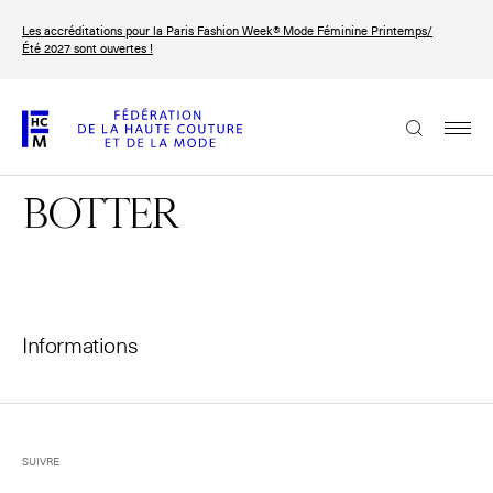
Aller
Les accréditations pour la Paris Fashion Week® Mode Féminine Printemps/
au
FRANÇAIS
ENGLISH
Été 2027 sont ouvertes !
contenu
principal
La Fédération
BOTTER
Paris Fashion Week®
La FHCM
Nos missions
Haute Couture Week
Informations
La gouvernance
Les membres
Les événements de la FHCM
SUIVRE