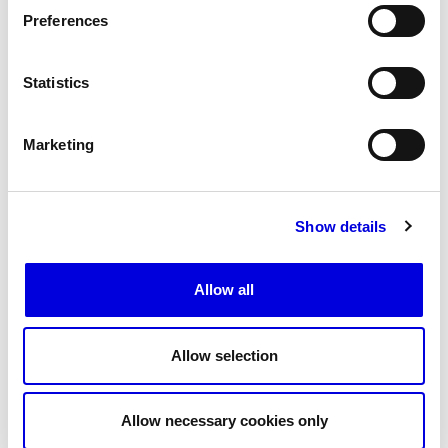
Preferences
Les Maisons de Haute Joaillerie
MAISONS
Veuillez entrer votre code
Prochaines saisons et précédentes éditions
Statistics
Magazine - Insider
Marketing
Show details
Allow all
Allow selection
Allow necessary cookies only