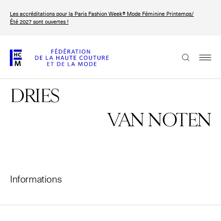
Aller
Les accréditations pour la Paris Fashion Week® Mode Féminine Printemps/
au
FRANÇAIS
ENGLISH
Été 2027 sont ouvertes !
contenu
principal
La Fédération
DRIES
Paris Fashion Week®
La FHCM
VAN NOTEN
Nos missions
Haute Couture Week
La gouvernance
Informations
Les membres
Les événements de la FHCM