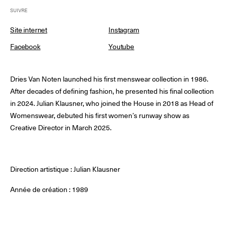
SUIVRE
Site internet
Instagram
© Line Brusegan
© Iulia Matei
Facebook
Youtube
Le Calendrier Provisoire de la Mode Féminine Printemps/Été
2027 est en ligne !
Dries Van Noten launched his first menswear collection in 1986.
© Tara Levy
© Line Brusegan
SPHERE - Paris Fashion Week® Showroom
After decades of defining fashion, he presented his final collection
in 2024. Julian Klausner, who joined the House in 2018 as Head of
Revisionner la Haute Couture Automne/Hiver 2026-2027
Womenswear, debuted his first women’s runway show as
Magazine - Insider
Creative Director in March 2025.
Le Calendrier Définitif de la Haute Couture Automne/Hiver
2026-2027 est en ligne !
Podcast Catwalk Calling
Les événements Haute Couture Week
Les Maisons
Direction artistique : Julian Klausner
Année de création : 1989
Les Maisons du Calendrier de la Haute Couture Week
Prochaines dates et précédentes éditions
Haute Joaillerie