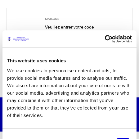
Les Maisons de Haute Joaillerie
MAISONS
Prochaines saisons et précédentes éditions
Veuillez entrer votre code
Magazine - Insider
This website uses cookies
We use cookies to personalise content and ads, to
provide social media features and to analyse our traffic.
Les événements de la maison
We also share information about your use of our site with
our social media, advertising and analytics partners who
may combine it with other information that you’ve
30 septembre 2026
15:00
provided to them or that they’ve collected from your use
of their services.
Défilé sur invitation
Consent