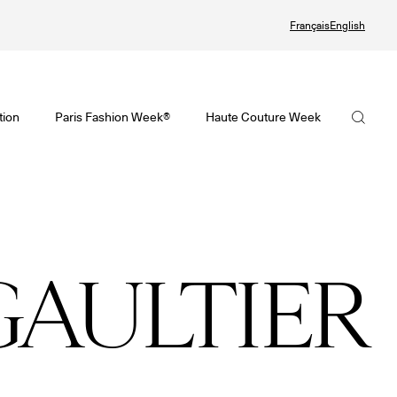
Français
English
te Couture Automne/Hiver 2026-2027
tif de la Haute Couture Automne/Hiver 2026-2027 est en ligne !
visoire de la Mode Féminine Printemps/Été 2027 est en ligne !
La FHCM
tion
Paris Fashion Week®
Haute Couture Week
ute Couture Week
Fashion Week® Showroom
Nos missions
ndrier de la Haute Couture Week
r
La gouvernance
alling
Les membres
GAULTIER
 Joaillerie
Les événements de la FHCM
et précédentes éditions
et précédentes éditions