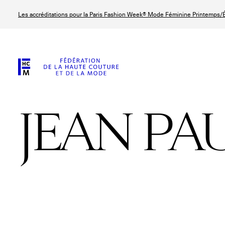
Aller
Les accréditations pour la Paris Fashion Week® Mode Féminine Printemps/É
au
contenu
principal
JEAN PA
© Line Brusegan
© Tara Levy
© Iulia Matei
© Line Brusega