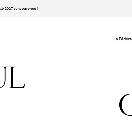
té 2027 sont ouvertes !
Revisionner la Hau
Le Calendrier Défini
Le Calendrier Pro
La Fédéra
Les événements Ha
SPHERE - Paris 
Les Maisons du Cale
Magazine - Inside
UL
Haute Joaillerie
Podcast Catwalk C
Les Maisons de Haute
Les Maisons
Prochaines saisons 
Prochaines dates 
Magazine - Insider
n