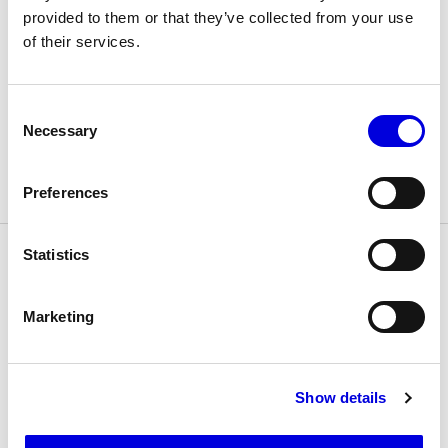
provided to them or that they’ve collected from your use
Les Maisons de Haute Joaillerie
of their services.
Prochaines saisons et précédentes éditions
Consent
Necessary
Magazine - Insider
Selection
Collections
Preferences
Statistics
2026
KIDILL - Mode Masculine
Printemps/Été 2027undefined
Marketing
2026
KIDILL - Mode Masculine
Show details
Automne/Hiver 2026-2027