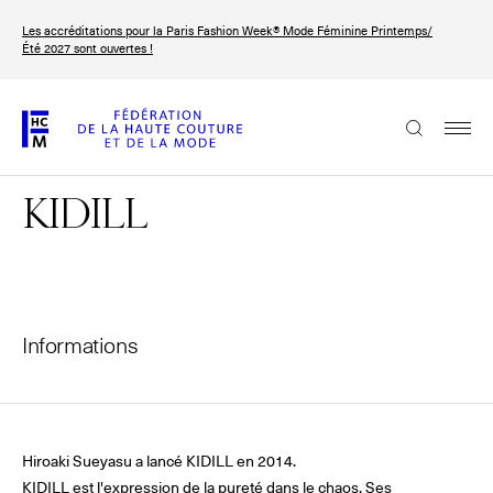
Aller
Les accréditations pour la Paris Fashion Week® Mode Féminine Printemps/
au
FRANÇAIS
ENGLISH
Été 2027 sont ouvertes !
contenu
principal
La Fédération
KIDILL
Paris Fashion Week®
La FHCM
Nos missions
Haute Couture Week
Informations
La gouvernance
Les membres
Hiroaki Sueyasu a lancé KIDILL en 2014.
Les événements de la FHCM
KIDILL est l'expression de la pureté dans le chaos. Ses