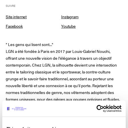
SUIVRE
Site internet
Instagram
© Line Brusegan
© Iulia Matei
Facebook
Youtube
Le Calendrier Provisoire de la Mode Féminine Printemps/Été
2027 est en ligne !
" Les gens qui lisent sont..."
© Tara Levy
© Line Brusegan
SPHERE - Paris Fashion Week® Showroom
LGN a été fondée à Paris en 2017 par Louis-Gabriel Nouchi,
offrant une nouvelle vision de l'élégance à travers un objectif
Revisionner la Haute Couture Automne/Hiver 2026-2027
contemporain. Chez LGN, la silhouette devient une intersection
Magazine - Insider
entre le tailoring classique et le sportswear, la contre-culture
Le Calendrier Définitif de la Haute Couture Automne/Hiver
2026-2027 est en ligne !
grunge et le savoir-faire traditionnel, accordant au porteur une
Podcast Catwalk Calling
nouvelle liberté et une connexion à ce qu'il porte. Rejetant les
normes traditionnelles de genre, nos vêtements adoptent des
Les événements Haute Couture Week
Les Maisons
formes unisexes, pour des pièces aux coupes précises et fluides,
adaptées aux modes de vie modernes.
Les Maisons du Calendrier de la Haute Couture Week
Prochaines dates et précédentes éditions
Directeur artistique : Louis-Gabriel Nouchi
Haute Joaillerie