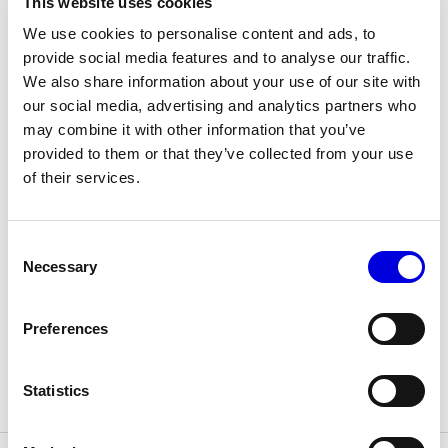
This website uses cookies
Année de création : 2017
Les Maisons de Haute Joaillerie
We use cookies to personalise content and ads, to
provide social media features and to analyse our traffic.
We also share information about your use of our site with
Prochaines saisons et précédentes éditions
our social media, advertising and analytics partners who
may combine it with other information that you’ve
Magazine - Insider
MAISONS
provided to them or that they’ve collected from your use
Veuillez entrer votre code
of their services.
Consent
Necessary
Selection
Preferences
Collections
Statistics