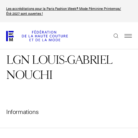
Aller
Les accréditations pour la Paris Fashion Week® Mode Féminine Printemps/
au
FRANÇAIS
ENGLISH
Été 2027 sont ouvertes !
contenu
principal
La Fédération
LGN LOUIS-GABRIEL
Paris Fashion Week®
La FHCM
NOUCHI
Nos missions
Haute Couture Week
La gouvernance
Informations
Les membres
Les événements de la FHCM