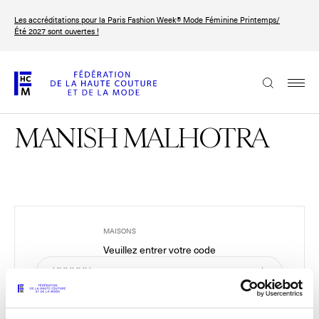
Aller
Les accréditations pour la Paris Fashion Week® Mode Féminine Printemps/
au
FRANÇAIS
ENGLISH
Été 2027 sont ouvertes !
contenu
principal
La Fédération
MANISH MALHOTRA
Paris Fashion Week®
La FHCM
Nos missions
Haute Couture Week
La gouvernance
MAISONS
Veuillez entrer votre code
Les membres
Les événements de la FHCM