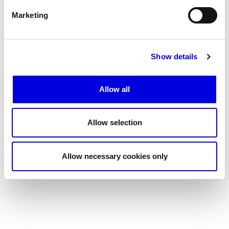
Marketing
Les Maisons de Haute Joaillerie
Prochaines saisons et précédentes éditions
Show details
Magazine - Insider
Allow all
Allow selection
Allow necessary cookies only