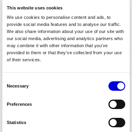
This website uses cookies
We use cookies to personalise content and ads, to
© Line Brusegan
© Iulia Matei
provide social media features and to analyse our traffic.
We also share information about your use of our site with
Le Calendrier Provisoire de la Mode Féminine Printemps/Été
Collections
2027 est en ligne !
our social media, advertising and analytics partners who
may combine it with other information that you’ve
© Tara Levy
© Line Brusegan
provided to them or that they’ve collected from your use
SPHERE - Paris Fashion Week® Showroom
of their services.
Revisionner la Haute Couture Automne/Hiver 2026-2027
2026
MANISH MALHOTRA - Haute
Magazine - Insider
Le Calendrier Définitif de la Haute Couture Automne/Hiver
Couture Automne/Hiver 2026-
Consent
2026-2027 est en ligne !
Podcast Catwalk Calling
Necessary
2027
Selection
Les événements Haute Couture Week
Les Maisons
Preferences
Les Maisons du Calendrier de la Haute Couture Week
Prochaines dates et précédentes éditions
Statistics
Haute Joaillerie