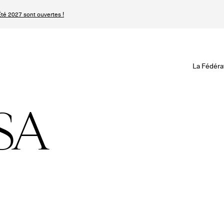
té 2027 sont ouvertes !
Revisionner la Hau
Le Calendrier Défini
Le Calendrier Pro
La Fédéra
Les événements Ha
SPHERE - Paris 
Les Maisons du Cale
Magazine - Inside
SA
Haute Joaillerie
Podcast Catwalk C
Les Maisons de Haute
Les Maisons
Prochaines saisons 
Prochaines dates 
Magazine - Insider
n