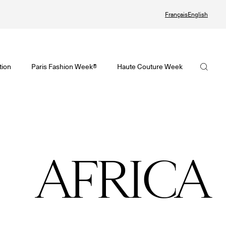
Français
English
te Couture Automne/Hiver 2026-2027
tif de la Haute Couture Automne/Hiver 2026-2027 est en ligne !
visoire de la Mode Féminine Printemps/Été 2027 est en ligne !
La FHCM
tion
Paris Fashion Week®
Haute Couture Week
ute Couture Week
Fashion Week® Showroom
Nos missions
ndrier de la Haute Couture Week
r
La gouvernance
alling
Les membres
AFRICA
 Joaillerie
Les événements de la FHCM
et précédentes éditions
et précédentes éditions