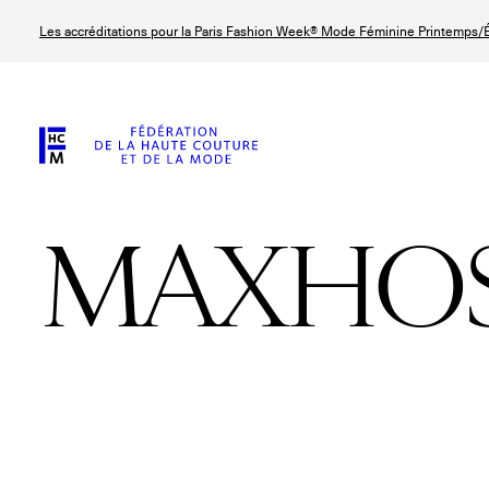
Aller
Les accréditations pour la Paris Fashion Week® Mode Féminine Printemps/É
au
contenu
principal
MAXHO
© Line Brusegan
© Tara Levy
© Iulia Matei
© Line Brusega