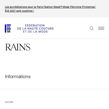
Aller
Les accréditations pour la Paris Fashion Week® Mode Féminine Printemps/
au
FRANÇAIS
ENGLISH
Été 2027 sont ouvertes !
contenu
principal
La Fédération
RAINS
Paris Fashion Week®
La FHCM
Nos missions
Haute Couture Week
Informations
La gouvernance
Les membres
Les événements de la FHCM
SUIVRE