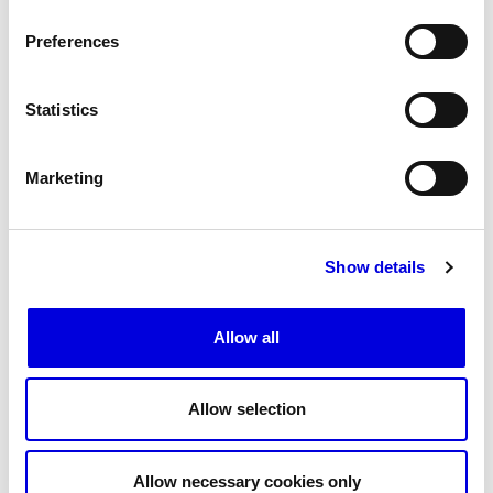
Les Maisons de Haute Joaillerie
Preferences
MAISONS
Prochaines saisons et précédentes éditions
Veuillez entrer votre code
Statistics
Magazine - Insider
Marketing
Show details
Allow all
Allow selection
Allow necessary cookies only