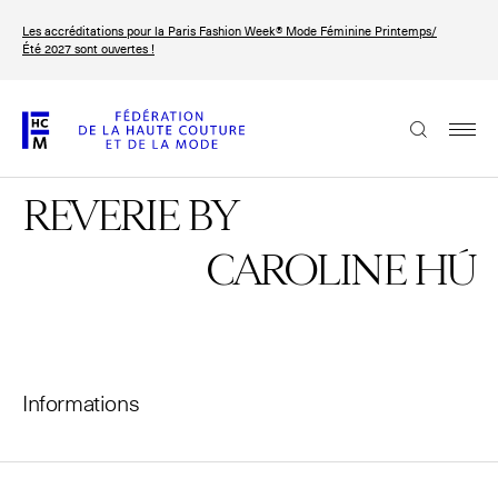
Aller
Les accréditations pour la Paris Fashion Week® Mode Féminine Printemps/
au
FRANÇAIS
ENGLISH
Été 2027 sont ouvertes !
contenu
principal
La Fédération
REVERIE BY
Paris Fashion Week®
La FHCM
CAROLINE HÚ
Nos missions
Haute Couture Week
La gouvernance
Informations
Les membres
Les événements de la FHCM