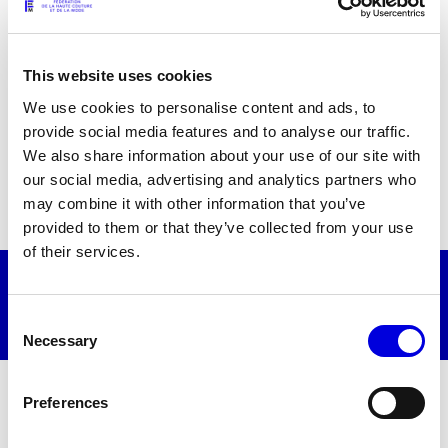
Veuillez entrer votre code
Les Maisons de Haute Joaillerie
This website uses cookies
Prochaines saisons et précédentes éditions
We use cookies to personalise content and ads, to
provide social media features and to analyse our traffic.
Magazine - Insider
We also share information about your use of our site with
our social media, advertising and analytics partners who
Les événements de la maison
may combine it with other information that you’ve
provided to them or that they’ve collected from your use
of their services.
2 octobre 2026
16:00 - 18:30
Consent
Présentation sur invitation
Necessary
Selection
Preferences