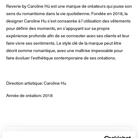
Reverie by Caroline Hú est une marque de créateurs qui puise son
sens du romantisme dans la vie quotidienne. Fondée en 2018, la
designer Caroline Hu s’est consacrée à l’utilisation des vêtements
© Line Brusegan
© Iulia Matei
pour définir des moments, en s’appuyant sur sa propre
Le Calendrier Provisoire de la Mode Féminine Printemps/Été
expérience profonde afin de se connecter avec ses clients et leur
2027 est en ligne !
faire vivre ses sentiments. Le style clé de la marque peut être
décrit comme romantique, avec une maîtrise impeccable pour
© Tara Levy
© Line Brusegan
SPHERE - Paris Fashion Week® Showroom
faire évoluer l’esthétique contemporaine de ses créations.
Revisionner la Haute Couture Automne/Hiver 2026-2027
Magazine - Insider
Le Calendrier Définitif de la Haute Couture Automne/Hiver
Direction artistique: Caroline Hu
2026-2027 est en ligne !
Podcast Catwalk Calling
Année de création: 2018
Les événements Haute Couture Week
Les Maisons
Les Maisons du Calendrier de la Haute Couture Week
Prochaines dates et précédentes éditions
Haute Joaillerie
MAISONS