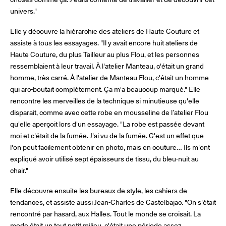
univers."
Elle y découvre la hiérarchie des ateliers de Haute Couture et
assiste à tous les essayages. "Il y avait encore huit ateliers de
Haute Couture, du plus Tailleur au plus Flou, et les personnes
ressemblaient à leur travail. À l'atelier Manteau, c'était un grand
homme, très carré. À l'atelier de Manteau Flou, c'était un homme
qui arc-boutait complètement. Ça m'a beaucoup marqué." Elle
rencontre les merveilles de la technique si minutieuse qu'elle
disparait, comme avec cette robe en mousseline de l’atelier Flou
qu'elle aperçoit lors d'un essayage. "La robe est passée devant
moi et c'était de la fumée. J'ai vu de la fumée. C'est un effet que
l'on peut facilement obtenir en photo, mais en couture… Ils m'ont
expliqué avoir utilisé sept épaisseurs de tissu, du bleu-nuit au
chair."
Elle découvre ensuite les bureaux de style, les cahiers de
tendances, et assiste aussi Jean-Charles de Castelbajac. "On s'était
rencontré par hasard, aux Halles. Tout le monde se croisait. La
mode était un tout petit milieu, c'était une période assez