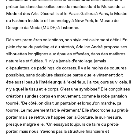
présentés dans des collections de musées dont le Musée de la
Mode et des Arts Décoratifs et le Palais Galliera à Paris, le Musée
du Fashion Institute of Technology à New York, le Museu do
Design e da Moda (MUDE) à Lisbonne.
Dès ses premières collections, son style est clairement défini. En
plein règne du padding et du stretch, Adeline André propose ses
silhouettes longilignes aux épaules effacées, dans des matières
naturelles et fluides. "Il n'y a jamais d'entoilage, jamais
d'épaulettes, de paddings, de corsets. Il y a le moins de coutures
possibles, sans doublure classique parce que le vêtement doit
être aussi beau à l'intérieur qu'à l'extérieur. J'ai toujours suivi cela. Il
n'y a quel le tissu et le corps. C'est une symbiose." Elle conçoit ses
créations sur des corps en mouvement, comme la robe pantalon
tourné, "De côté, on dirait un pantalon et lorsqu'on marche, ça
tourne. Le mouvement fait le vêtement." Elle s'accroche au prêt-à-
porter mais se retrouve happée par la Couture, le sur-mesure,
presque malgré elle. "On essayait toujours de faire du prêt-à-
porter, mais nous n'avions pas la structure financière et