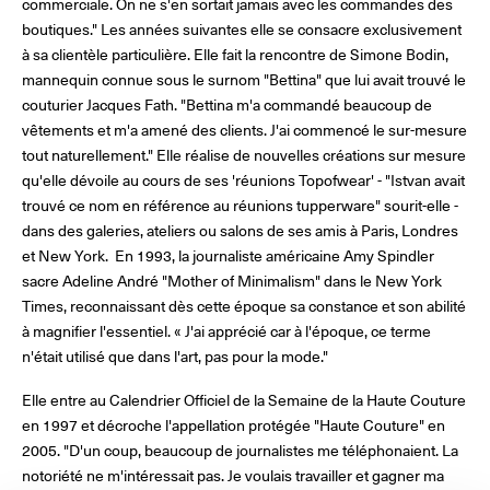
commerciale. On ne s'en sortait jamais avec les commandes des
boutiques." Les années suivantes elle se consacre exclusivement
à sa clientèle particulière. Elle fait la rencontre de Simone Bodin,
mannequin connue sous le surnom "Bettina" que lui avait trouvé le
couturier Jacques Fath. "Bettina m'a commandé beaucoup de
vêtements et m'a amené des clients. J'ai commencé le sur-mesure
tout naturellement." Elle réalise de nouvelles créations sur mesure
qu'elle dévoile au cours de ses 'réunions Topofwear' - "Istvan avait
trouvé ce nom en référence au réunions tupperware" sourit-elle -
dans des galeries, ateliers ou salons de ses amis à Paris, Londres
et New York. En 1993, la journaliste américaine Amy Spindler
sacre Adeline André "Mother of Minimalism" dans le New York
Times, reconnaissant dès cette époque sa constance et son abilité
à magnifier l'essentiel. « J'ai apprécié car à l'époque, ce terme
n'était utilisé que dans l'art, pas pour la mode."
Elle entre au Calendrier Officiel de la Semaine de la Haute Couture
en 1997 et décroche l'appellation protégée "Haute Couture" en
2005. "D'un coup, beaucoup de journalistes me téléphonaient. La
notoriété ne m'intéressait pas. Je voulais travailler et gagner ma