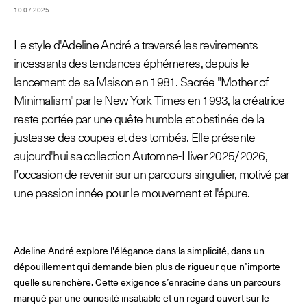
10.07.2025
Le style d'Adeline André a traversé les revirements
© Line Brusegan
© Iulia Matei
incessants des tendances éphémeres, depuis le
Le Calendrier Provisoire de la Mode Féminine Printemps/Été
lancement de sa Maison en 1981. Sacrée "Mother of
2027 est en ligne !
Minimalism" par le New York Times en 1993, la créatrice
reste portée par une quête humble et obstinée de la
© Tara Levy
© Line Brusegan
SPHERE - Paris Fashion Week® Showroom
justesse des coupes et des tombés. Elle présente
Revisionner la Haute Couture Automne/Hiver 2026-2027
aujourd'hui sa collection Automne-Hiver 2025/2026,
Magazine - Insider
l’occasion de revenir sur un parcours singulier, motivé par
Le Calendrier Définitif de la Haute Couture Automne/Hiver
2026-2027 est en ligne !
une passion innée pour le mouvement et l'épure.
Podcast Catwalk Calling
Les événements Haute Couture Week
Les Maisons
Adeline André explore l'élégance dans la simplicité, dans un
Les Maisons du Calendrier de la Haute Couture Week
Prochaines dates et précédentes éditions
dépouillement qui demande bien plus de rigueur que n’importe
quelle surenchère. Cette exigence s’enracine dans un parcours
Haute Joaillerie
marqué par une curiosité insatiable et un regard ouvert sur le