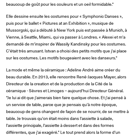
beaucoup de goût pour les couleurs et un oeil formidable."
Elle dessine ensuite les costumes pour « Symphonic Danses »,
puis pour le ballet « Pictures at an Exhibition », musique de
Mussorgski, qui a débuté à New York puis est passée à Munich, à
Vienne, à Seattle, Miami.. qui va passer à Londres. « Alexei et m'a
demandé de m'inspirer de Wassily Kandinsky pour les costumes.
C'était très amusant. Istvan a choisi des petits motifs que j'ai place
sur les costumes. Les motifs bougeaient avec les danseurs."
La mode et même la céramique : Adeline André aime créer du
beau durable. En 2013, elle rencontre René-Jacques Mayer, alors
Directeur de la creation et de la production de la Cité de la
céramique - Sèvres et Limoges – aujourd'hui Directeur Général.
"Je lui ai dit que j'aimerais bien faire quelque chose. Et j'ai pensé à
un service de table, parce que je pensais qu'à notre époque,
beaucoup de gens changent de façon de se nourrir, de se mettre à
table. Je trouvais qu'on était moins dans l'assiette à salade,
l'assiette principale, l'assiette à dessert et dans des formes
différentes, que j'ai exagéré." Le tout prend alors la forme d'un