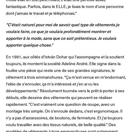
fantastique. Parfois, dans le ELLE, je lisais le nom d'une personne
dont j'aimais le travail et je téléphonais."
"C'était naturel pour moi de savoir quel type de vêtements je
voulais faire, ce que je voulais profondément montrer et
apporter à la mode, sans que ce soit prétentieux. Je voulais
apporter quelque chose."
En 1981, aux côtés d'István Dohar qui l'accompagne et la soutient
toujours, ils montent la société Adeline André. Elle signe dans la
foulée une pièce qui reste une de ses grandes signatures, le
vêtement à trois emmanchures. "Ça m'est venue en m'endormant,
l'idée de s'enrouler, ça m'a intéressé et j’en ai vu les
développements." Résolument tournée vers le prêt-à-porter à ses
débuts, elle dessine des vêtements qui peuvent se réaliser
rapidement. "C'est vraiment une question de coupe, avec un
montage très simple. On s'enroule dedans, c'est ergonomique. Il
n'y a pas d'accessoires, de boutons, de fermeture. Et j'ai toujours
voulu travailler avec des tissus naturels, de belle qualité." Des
modèles de vêtements à trois emmanchures sont notamment