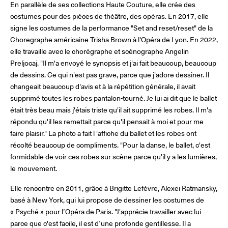
En parallèle de ses collections Haute Couture, elle crée des
costumes pour des pièces de théâtre, des opéras. En 2017, elle
signe les costumes de la performance "Set and reset/reset" de la
Choregraphe américaine Trisha Brown à l'Opéra de Lyon. En 2022,
elle travaille avec le chorégraphe et scénographe Angelin
Preljocaj. "Il m'a envoyé le synopsis et j'ai fait beaucoup, beaucoup
de dessins. Ce qui n'est pas grave, parce que j'adore dessiner. Il
changeait beaucoup d'avis et à la répétition générale, il avait
supprimé toutes les robes pantalon-tourné. Je lui ai dit que le ballet
était très beau mais j'étais triste qu'il ait supprimé les robes. Il m'a
répondu qu'il les remettait parce qu'il pensait à moi et pour me
faire plaisir." La photo a fait l 'affiche du ballet et les robes ont
récolté beaucoup de compliments. "Pour la danse, le ballet, c'est
formidable de voir ces robes sur scène parce qu'il y a les lumières,
le mouvement.
Elle rencontre en 2011, grâce à Brigitte Lefèvre, Alexei Ratmansky,
basé à New York, qui lui propose de dessiner les costumes de
« Psyché » pour l’Opéra de Paris. "J'apprécie travailler avec lui
parce que c'est facile, il est d’une profonde gentillesse. Il a