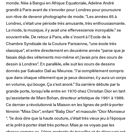
monde. Née à Bangui en Afrique Equatoriale, Adeline André
Les Maisons de Haute Joaillerie
grandit à Paris avant de s'envoler pour Londres pour poursuivre
son rêve de devenir photographe de mode. "Les années 65 à
Londres, c'était une période très amusante, très enthousiasmante.
Prochaines saisons et précédentes éditions
La mode, la musique, il y avait une effervescence incroyable." se
souvient-elle. De retour à Paris, elle s’inscrit à l’Ecole de la
Magazine - Insider
Chambre Syndicale de la Couture Parisienne, "une école très
classique", et entre directement en deuxième année "parce que je
faisais déjà des vêtements moi-même et j'avais pris des cours de
dessin à Londres". En parallèle, elle suit les cours de dessins
donnés par Salvador Dalí au Meurice. "J'ai complètement compris
que dans chaque vêtement que je peux dessiner, il y aura un corps
en volume, qui bouge. Ça s'est ancré." Sa carrière débute par la
grande porte, lorsqu'elle entre en 1970 chez Christian Dior en tant
qu'assistante de Marc Bohan, directeur artistique de 1961 à 1989.
Ce dernier a révolutionné la Maison en les lignes de prêt-à-porter
féminin "Miss Dior", enfant "Baby Dior" et masculin "Dior Monsieur
". "Je dois dire que la haute couture, c'était très vieux jeu à l'époque
et le prêt-à-porter était très porteur. Mais je ne voyais pas les
choses comme ça. J'étais contente de travailler et de découvrir cet