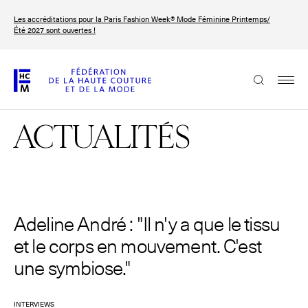
Aller
Les accréditations pour la Paris Fashion Week® Mode Féminine Printemps/
au
FRANÇAIS
ENGLISH
Été 2027 sont ouvertes !
contenu
principal
La Fédération
ACTUALITÉS
Paris Fashion Week®
La FHCM
Nos missions
Haute Couture Week
Adeline André : "Il n'y a que le tissu
La gouvernance
et le corps en mouvement. C'est
Les membres
une symbiose."
Les événements de la FHCM
INTERVIEWS