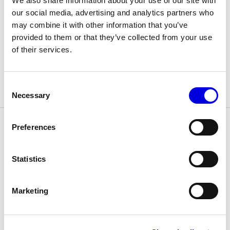
We also share information about your use of our site with
mettre en lumière auprès des instances
our social media, advertising and analytics partners who
européennes les spécificités de la mode créative.
may combine it with other information that you’ve
provided to them or that they’ve collected from your use
of their services.
Plus d’actualités
Consent
Necessary
Selection
Preferences
La Fédération de la Haute Couture et de la
Mode et la Camera Nazionale della Moda
Italiana signent un Memorandum of
Statistics
Understanding à l'occasion du Sommet
franco-italien
Marketing
REPORT
PUBLIC AFFAIRS
24.06.2026