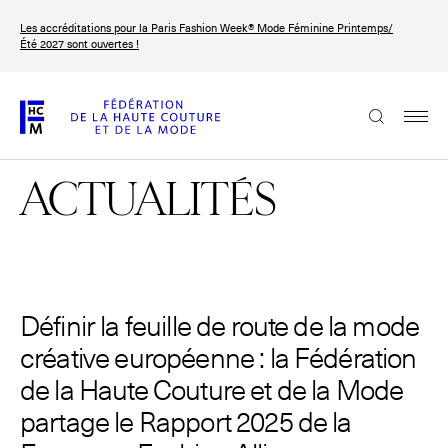
Aller
Les accréditations pour la Paris Fashion Week® Mode Féminine Printemps/
au
FRANÇAIS
ENGLISH
Été 2027 sont ouvertes !
contenu
principal
La Fédération
ACTUALITÉS
Paris Fashion Week®
La FHCM
Nos missions
Haute Couture Week
Définir la feuille de route de la mode
La gouvernance
créative européenne : la Fédération
Les membres
de la Haute Couture et de la Mode
partage le Rapport 2025 de la
Les événements de la FHCM