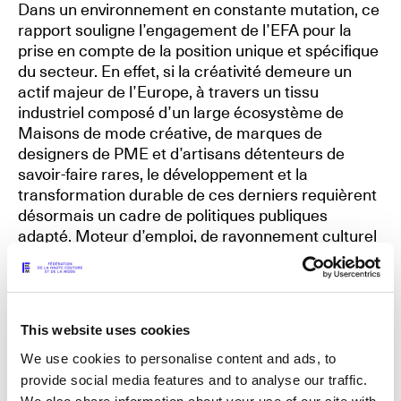
Dans un environnement en constante mutation, ce
rapport souligne l’engagement de l’EFA pour la
Les Maisons de Haute Joaillerie
prise en compte de la position unique et spécifique
du secteur. En effet, si la créativité demeure un
Prochaines saisons et précédentes éditions
actif majeur de l’Europe, à travers un tissu
industriel composé d’un large écosystème de
Magazine - Insider
Maisons de mode créative, de marques de
designers de PME et d’artisans détenteurs de
savoir-faire rares, le développement et la
transformation durable de ces derniers requièrent
désormais un cadre de politiques publiques
adapté. Moteur d’emploi, de rayonnement culturel
et d’attractivité, le secteur souhaite ainsi s’inscrire
dans une démarche ambitieuse, pleinement en
phase avec les objectifs de compétitivité fixés de
l’Union européenne, tout en réaffirmant sa position
This website uses cookies
d'industrie au service de la durabilité, de
l'excellence et de l’innovation. À travers 63
We use cookies to personalise content and ads, to
recommandations, la European Fashion Alliance et
provide social media features and to analyse our traffic.
ses Membres dessinent une feuille de route, pour