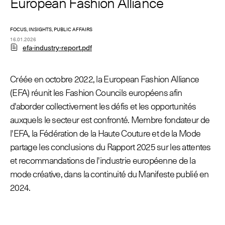
European Fashion Alliance
FOCUS, INSIGHTS, PUBLIC AFFAIRS
© Line Brusegan
© Iulia Matei
16.01.2026
efa-industry-report.pdf
Le Calendrier Provisoire de la Mode Féminine Printemps/Été
2027 est en ligne !
Créée en octobre 2022, la European Fashion Alliance
© Tara Levy
© Line Brusegan
SPHERE - Paris Fashion Week® Showroom
(EFA) réunit les Fashion Councils européens afin
Revisionner la Haute Couture Automne/Hiver 2026-2027
d'aborder collectivement les défis et les opportunités
Magazine - Insider
auxquels le secteur est confronté. Membre fondateur de
Le Calendrier Définitif de la Haute Couture Automne/Hiver
l'EFA, la Fédération de la Haute Couture et de la Mode
2026-2027 est en ligne !
Podcast Catwalk Calling
partage les conclusions du Rapport 2025 sur les attentes
et recommandations de l'industrie européenne de la
Les événements Haute Couture Week
Les Maisons
mode créative, dans la continuité du Manifeste publié en
2024.
Les Maisons du Calendrier de la Haute Couture Week
Prochaines dates et précédentes éditions
Haute Joaillerie