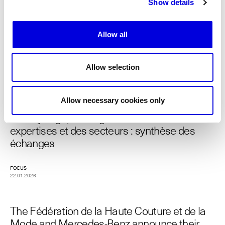
Show details
FHCM and CNMI Announce a Shared ESG
Harmonization Framework to Support the
Allow all
Fashion Supply Chain
Allow selection
REPORT
PUBLIC AFFAIRS
13.05.2026
Allow necessary cookies only
Le recyclage, échanges au croisements des
expertises et des secteurs : synthèse des
échanges
FOCUS
22.01.2026
The Fédération de la Haute Couture et de la
Mode and Mercedes-Benz announce their