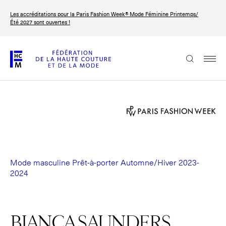
Aller
Les accréditations pour la Paris Fashion Week® Mode Féminine Printemps/
au
FRANÇAIS
ENGLISH
Été 2027 sont ouvertes !
contenu
principal
La Fédération
Paris Fashion Week®
La FHCM
Nos missions
Haute Couture Week
La gouvernance
Mode masculine Prêt-à-porter Automne/Hiver 2023-
2024
Les membres
Les événements de la FHCM
BIANCA SAUNDERS