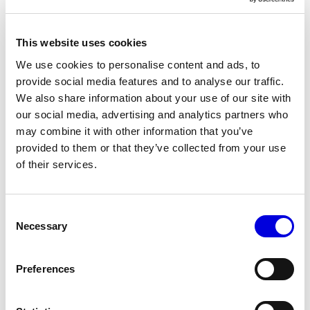
22 JANVIER 2023
NAMACHEKO
This website uses cookies
22 JANVIER 2023
We use cookies to personalise content and ads, to
SACAI
provide social media features and to analyse our traffic.
We also share information about your use of our site with
22 JANVIER 2023
our social media, advertising and analytics partners who
WOOYOUNGMI
may combine it with other information that you’ve
provided to them or that they’ve collected from your use
22 JANVIER 2023
of their services.
DOUBLET
22 JANVIER 2023
Consent
Necessary
KENZO
Selection
20 JANVIER 2023
Preferences
STEVEN PASSARO
20 JANVIER 2023