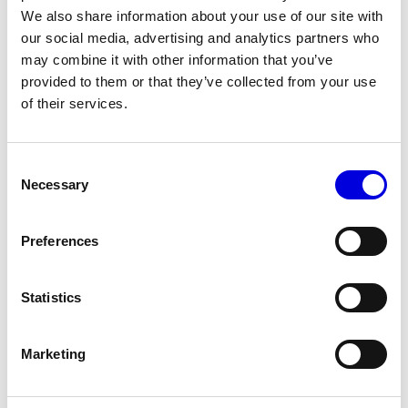
We also share information about your use of our site with
our social media, advertising and analytics partners who
may combine it with other information that you’ve
© Line Brusegan
© Iulia Matei
provided to them or that they’ve collected from your use
Le Calendrier Provisoire de la Mode Féminine Printemps/Été
of their services.
2027 est en ligne !
© Tara Levy
© Line Brusegan
SPHERE - Paris Fashion Week® Showroom
Consent
Necessary
Selection
Revisionner la Haute Couture Automne/Hiver 2026-2027
Magazine - Insider
Le Calendrier Définitif de la Haute Couture Automne/Hiver
Preferences
2026-2027 est en ligne !
Podcast Catwalk Calling
Statistics
Les événements Haute Couture Week
Les Maisons
Les Maisons du Calendrier de la Haute Couture Week
Prochaines dates et précédentes éditions
Marketing
Haute Joaillerie