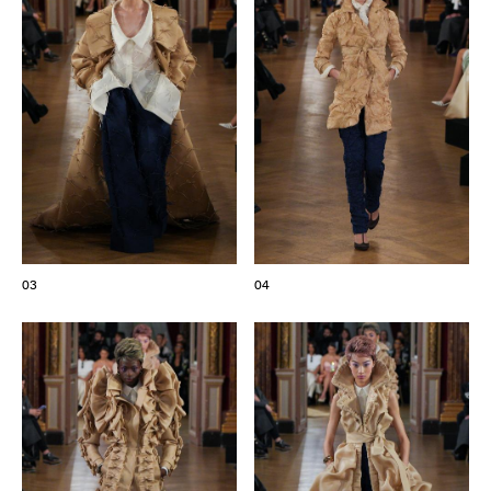
Les Maisons de Haute Joaillerie
Prochaines saisons et précédentes éditions
Magazine - Insider
03
04