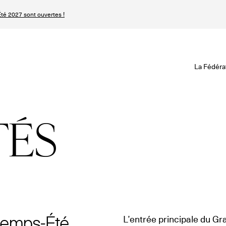
té 2027 sont ouvertes !
Revisionner la Hau
Le Calendrier Défini
Le Calendrier Pro
La Fédéra
Les événements Ha
SPHERE - Paris 
Les Maisons du Cale
Magazine - Inside
TÉS
Haute Joaillerie
Podcast Catwalk C
Les Maisons de Haute
Les Maisons
Prochaines saisons 
Prochaines dates 
Magazine - Insider
n
ntemps-Été
L’entrée principale du Gr