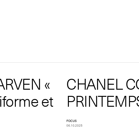
ARVEN «
CHANEL C
iforme et
PRINTEMPS
FOCUS
06.10.2025