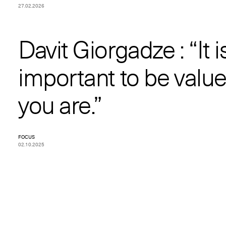
27.02.2026
Davit Giorgadze : “It i
important to be valu
you are.”
FOCUS
02.10.2025