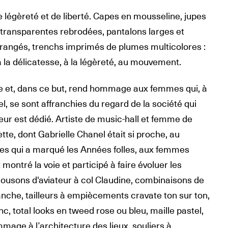
e légèreté et de liberté. Capes en mousseline, jupes
transparentes rebrodées, pantalons larges et
t frangés, trenchs imprimés de plumes multicolores :
 la délicatesse, à la légèreté, au mouvement.
ée et, dans ce but, rend hommage aux femmes qui, à
l, se sont affranchies du regard de la société qui
leur est dédié. Artiste de music-hall et femme de
lette, dont Gabrielle Chanel était si proche, au
 qui a marqué les Années folles, aux femmes
montré la voie et participé à faire évoluer les
. Blousons d'aviateur à col Claudine, combinaisons de
lanche, tailleurs à empiècements cravate ton sur ton,
nc, total looks en tweed rose ou bleu, maille pastel,
mage à l’architecture des lieux, souliers à