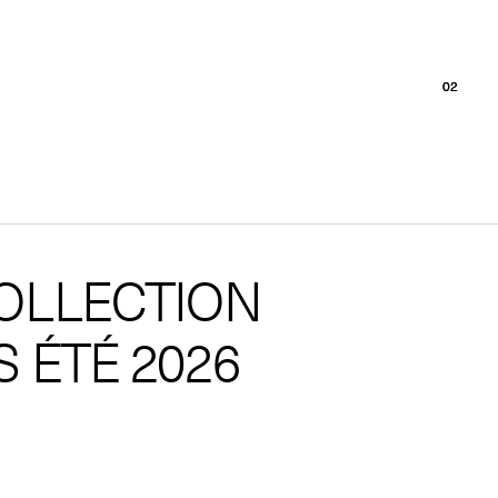
02
02
OLLECTION
 ÉTÉ 2026