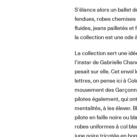
S’élance alors un ballet d
fendues, robes chemises 
fluides, jeans pailletés e
la collection est une ode à
La collection sert une id
l’instar de Gabrielle Chane
pesait sur elle. Cet envol 
lettres, on pense ici à Co
mouvement des Garçonnes
pilotes également, qui ont 
mentalités, à les élever
pilote en faille noire ou b
robes uniformes à col bla
jupe noire tricotée en hom