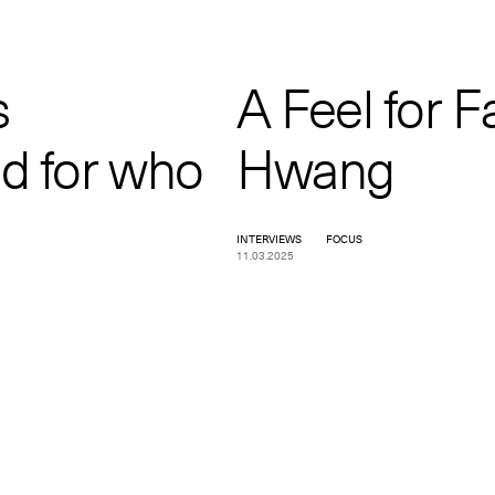
s
A Feel for F
ed for who
Hwang
INTERVIEWS
FOCUS
11.03.2025