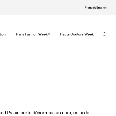
Français
English
te Couture Automne/Hiver 2026-2027
tif de la Haute Couture Automne/Hiver 2026-2027 est en ligne !
visoire de la Mode Féminine Printemps/Été 2027 est en ligne !
La FHCM
tion
Paris Fashion Week®
Haute Couture Week
ute Couture Week
Fashion Week® Showroom
Nos missions
ndrier de la Haute Couture Week
r
La gouvernance
alling
Les membres
 Joaillerie
Les événements de la FHCM
et précédentes éditions
et précédentes éditions
and Palais porte désormais un nom, celui de