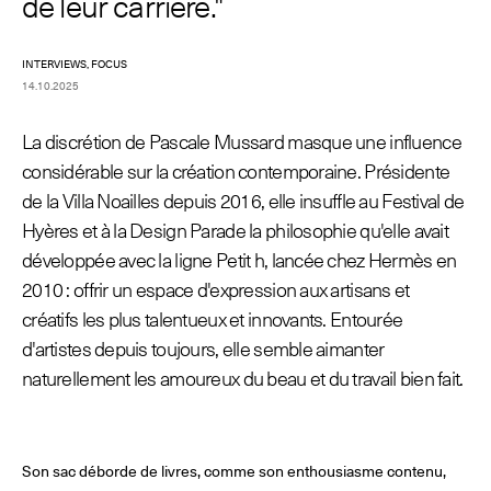
de leur carrière."
INTERVIEWS, FOCUS
© Line Brusegan
© Iulia Matei
14.10.2025
Le Calendrier Provisoire de la Mode Féminine Printemps/Été
La discrétion de Pascale Mussard masque une influence
2027 est en ligne !
considérable sur la création contemporaine. Présidente
© Tara Levy
© Line Brusegan
SPHERE - Paris Fashion Week® Showroom
de la Villa Noailles depuis 2016, elle insuffle au Festival de
Revisionner la Haute Couture Automne/Hiver 2026-2027
Hyères et à la Design Parade la philosophie qu'elle avait
Magazine - Insider
développée avec la ligne Petit h, lancée chez Hermès en
Le Calendrier Définitif de la Haute Couture Automne/Hiver
2010 : offrir un espace d'expression aux artisans et
2026-2027 est en ligne !
Podcast Catwalk Calling
créatifs les plus talentueux et innovants. Entourée
d'artistes depuis toujours, elle semble aimanter
Les événements Haute Couture Week
Les Maisons
naturellement les amoureux du beau et du travail bien fait.
Les Maisons du Calendrier de la Haute Couture Week
Prochaines dates et précédentes éditions
Haute Joaillerie
Son sac déborde de livres, comme son enthousiasme contenu,