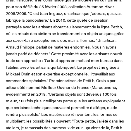
pour son défilé du 25 février 2008, collection Automne-Hiver
2008/2009. "C'est Juan Iniguez, un artisan que j'adorais, qui avait
fabriqué la bandoulière." En 2010, cette quête de création
partagée avec les artisans aboutit au lancement de la ligne Petit h,
où les rebuts des ateliers se transforment en objets uniques grâce
aux savoir-faire exceptionnels des mains Hermès. "Un artisan,
Arnaud Philippe, parlait de matières endormies. Nous n'avons
jamais parlé de déchets." Cette proximité avec les artisans nourrit
toute son approche : "J'ai tout appris en mettant mon bureau dans
l'atelier, avec les artisans qui fabriquent. Le projet est né grâce à
Mickaël Orain et son expertise exceptionnelle. Il travaillait aux
commandes spéciales." Premier artisan de Petit h, Orain a par
ailleurs été nommé Meilleur Ouvrier de France (Maroquinerie,
évidemment) en 2019. "Certains objets sont devenus 100 fois
mieux, 100 fois plus intelligents parce que les artisans expliquaient
que certaines techniques pouvaient permettre d'alléger, ou de
rendre plus solide." Les matières se réinventent, les formes se
multiplient, les possibilités s'ouvrent. "Toute petite, j'ai été dans les
ateliers, je ramassais des morceaux de cuir... ça vient de là, Petit h.