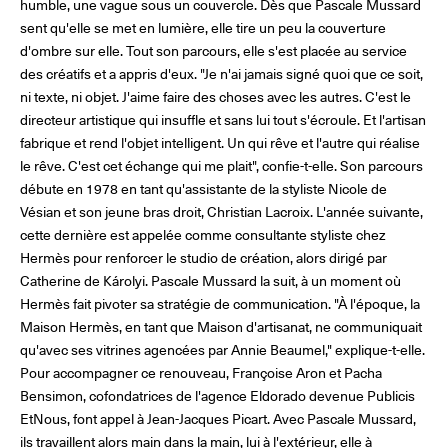
humble, une vague sous un couvercle. Dès que Pascale Mussard
sent qu'elle se met en lumière, elle tire un peu la couverture
Les Maisons de Haute Joaillerie
d'ombre sur elle. Tout son parcours, elle s'est placée au service
des créatifs et a appris d'eux. "Je n'ai jamais signé quoi que ce soit,
Prochaines saisons et précédentes éditions
ni texte, ni objet. J'aime faire des choses avec les autres. C'est le
directeur artistique qui insuffle et sans lui tout s'écroule. Et l'artisan
Magazine - Insider
fabrique et rend l'objet intelligent. Un qui rêve et l'autre qui réalise
le rêve. C'est cet échange qui me plait", confie-t-elle. Son parcours
débute en 1978 en tant qu'assistante de la styliste Nicole de
Vésian et son jeune bras droit, Christian Lacroix. L'année suivante,
cette dernière est appelée comme consultante styliste chez
Hermès pour renforcer le studio de création, alors dirigé par
Catherine de Károlyi. Pascale Mussard la suit, à un moment où
Hermès fait pivoter sa stratégie de communication. "À l'époque, la
Maison Hermès, en tant que Maison d'artisanat, ne communiquait
qu'avec ses vitrines agencées par Annie Beaumel," explique-t-elle.
Pour accompagner ce renouveau, Françoise Aron et Pacha
Bensimon, cofondatrices de l'agence Eldorado devenue Publicis
EtNous, font appel à Jean-Jacques Picart. Avec Pascale Mussard,
ils travaillent alors main dans la main, lui à l'extérieur, elle à