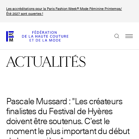
Aller
Les accréditations pour la Paris Fashion Week® Mode Féminine Printemps/
au
FRANÇAIS
ENGLISH
Été 2027 sont ouvertes !
contenu
principal
La Fédération
ACTUALITÉS
Paris Fashion Week®
La FHCM
Nos missions
Haute Couture Week
Pascale Mussard : "Les créateurs
La gouvernance
finalistes du Festival de Hyères
Les membres
doivent être soutenus. C’est le
moment le plus important du début
Les événements de la FHCM