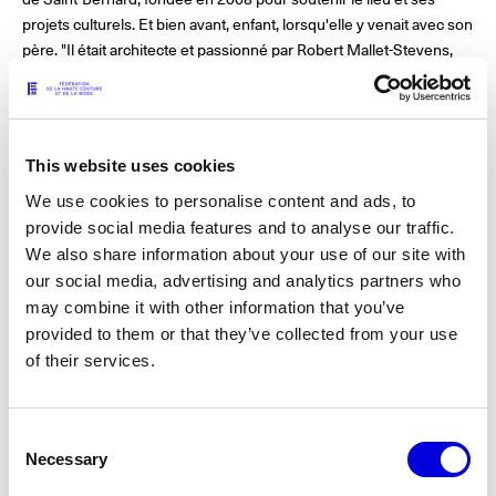
projets culturels. Et bien avant, enfant, lorsqu'elle y venait avec son
père. "Il était architecte et passionné par Robert Mallet-Stevens,
l'architecte de la Villa." Perchée sur les flancs de la colline du
Castéou à Hyères, c'est un lieu poétique et labyrinthique. "Il y a
même une chambre avec un escalier qui ne mène à rien", précise-
t-elle en souriant. En 2022, son engagement au service de la
This website uses cookies
création lui vaut d'être nommée à l'ordre des Arts et des Lettres,
We use cookies to personalise content and ads, to
distinction qu'elle n'a jamais osé allée chercher. "Je n'en ai jamais
provide social media features and to analyse our traffic.
parlé parce que je pense que je ne la mérite pas. Je ne la dois
qu'aux gens qui m'ont portée et j'aimerais la recevoir des mains de
We also share information about your use of our site with
Didier Grumbach, en présence de mes trois enfants."
our social media, advertising and analytics partners who
may combine it with other information that you’ve
La 40ᵉ édition du Festival se tiendra du jeudi 16 au samedi 18
provided to them or that they’ve collected from your use
octobre 2025 et ouvre un nouveau chapitre avec l'arrivée d'Hugo
of their services.
Lucchino comme directeur, nommé le 25 juillet dernier. Secrétaire
général du Palais Galliera depuis 2020 et passé notamment par le
Centre national du graphisme, il rejoint la Villa pour structurer et
Consent
accompagner son développement. "Ce que j’aime dans la vision
Necessary
Selection
d'Hugo, c’est qu’il s’inscrit dans la continuité de ce projet de