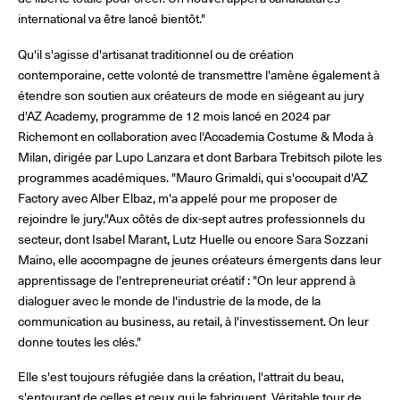
international va être lancé bientôt."
Qu'il s'agisse d'artisanat traditionnel ou de création
contemporaine, cette volonté de transmettre l'amène également à
étendre son soutien aux créateurs de mode en siégeant au jury
d'AZ Academy, programme de 12 mois lancé en 2024 par
Richemont en collaboration avec l'Accademia Costume & Moda à
Milan, dirigée par Lupo Lanzara et dont Barbara Trebitsch pilote les
programmes académiques. "Mauro Grimaldi, qui s'occupait d'AZ
Factory avec Alber Elbaz, m'a appelé pour me proposer de
rejoindre le jury."Aux côtés de dix-sept autres professionnels du
secteur, dont Isabel Marant, Lutz Huelle ou encore Sara Sozzani
Maino, elle accompagne de jeunes créateurs émergents dans leur
apprentissage de l'entrepreneuriat créatif : "On leur apprend à
dialoguer avec le monde de l'industrie de la mode, de la
communication au business, au retail, à l'investissement. On leur
donne toutes les clés."
Elle s'est toujours réfugiée dans la création, l'attrait du beau,
s'entourant de celles et ceux qui le fabriquent. Véritable tour de