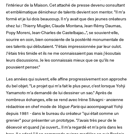
l'intérieur de la Maison. Cet attaché de presse devenu consultant
et emblématique dénicheur de talents devient son mentor. "Il m'a
formé et je lui dois beaucoup. Il n'y avait que des jeunes créateurs
chez lui : Thierry Mugler, Claude Montana, Jean-Rémy Daumas,
Popy Moreni, Jean-Charles de Castelbajac...", se souvient-elle,
sourire en coin, bien consciente de la postérité monumentale de
ces talents qui débutaient. "J'étais impressionnée par leur culot.
J'étais très timide et ils ne me connaissaient pas mais j'écoutais
leurs discussions. Je les connaissais mieux que ce qu'ils ne
pouvaient penser."
Les années qui suivent, elle affine progressivement son approche
du bel objet. "Le projet qui m'a fait le plus peur, c'est lorsque Yohji
Yamamoto m'a demandé de lui dessiner un sac." Après de
nombreux échanges, elle se rend avec Irène Silvagni - ancienne
rédactrice en chef mode de
Vogue Paris
qui accompagnait Yohji
depuis 1981 - dans le bureau du créateur "qui était comme un
grenier" pour présenter un prototype. "J'avais très peur de le
décevoir et quand j'ai ouvert... Il m'a regardé et m'a pris dans les
bras. Il a adoré." Il en commande quinze modèles en cuir Barénia,