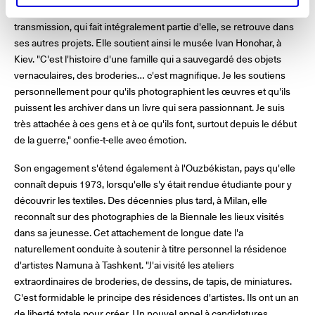
Cette sensibilité pour les savoir-faire exceptionnels et leur
transmission, qui fait intégralement partie d'elle, se retrouve dans
ses autres projets. Elle soutient ainsi le musée Ivan Honchar, à
Kiev. "C'est l'histoire d'une famille qui a sauvegardé des objets
vernaculaires, des broderies… c'est magnifique. Je les soutiens
personnellement pour qu'ils photographient les œuvres et qu'ils
puissent les archiver dans un livre qui sera passionnant. Je suis
très attachée à ces gens et à ce qu'ils font, surtout depuis le début
de la guerre," confie-t-elle avec émotion.
Son engagement s'étend également à l'Ouzbékistan, pays qu'elle
connaît depuis 1973, lorsqu'elle s'y était rendue étudiante pour y
découvrir les textiles. Des décennies plus tard, à Milan, elle
reconnaît sur des photographies de la Biennale les lieux visités
dans sa jeunesse. Cet attachement de longue date l'a
naturellement conduite à soutenir à titre personnel la résidence
d'artistes Namuna à Tashkent. "J'ai visité les ateliers
extraordinaires de broderies, de dessins, de tapis, de miniatures.
C'est formidable le principe des résidences d'artistes. Ils ont un an
de liberté totale pour créer. Un nouvel appel à candidatures