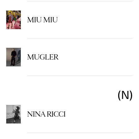
MIU MIU
MUGLER
N
NINA RICCI