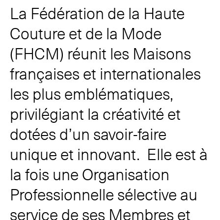
La Fédération de la Haute
Les Maisons de Haute Joaillerie
Couture et de la Mode
Prochaines saisons et précédentes éditions
(FHCM) réunit les Maisons
Magazine - Insider
françaises et internationales
les plus emblématiques,
privilégiant la créativité et
dotées d’un savoir-faire
unique et innovant. Elle est à
la fois une Organisation
Professionnelle sélective au
service de ses Membres et