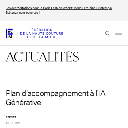
Aller
Les accréditations pour la Paris Fashion Week® Mode Féminine Printemps/
au
FRANÇAIS
ENGLISH
Été 2027 sont ouvertes !
contenu
principal
La Fédération
ACTUALITÉS
Paris Fashion Week®
La FHCM
Nos missions
Haute Couture Week
Plan d’accompagnement à l’IA
La gouvernance
Générative
Les membres
REPORT
Les événements de la FHCM
15.07.2025