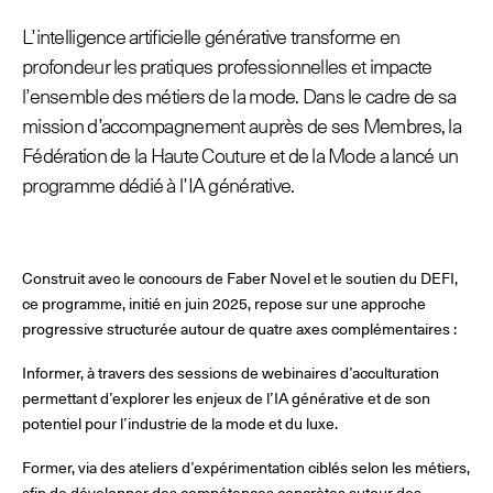
L’intelligence artificielle générative transforme en
profondeur les pratiques professionnelles et impacte
© Line Brusegan
© Iulia Matei
l’ensemble des métiers de la mode. Dans le cadre de sa
Le Calendrier Provisoire de la Mode Féminine Printemps/Été
mission d’accompagnement auprès de ses Membres, la
2027 est en ligne !
Fédération de la Haute Couture et de la Mode a lancé un
programme dédié à l’IA générative.
© Tara Levy
© Line Brusegan
SPHERE - Paris Fashion Week® Showroom
Revisionner la Haute Couture Automne/Hiver 2026-2027
Magazine - Insider
Construit avec le concours de Faber Novel et le soutien du DEFI,
Le Calendrier Définitif de la Haute Couture Automne/Hiver
2026-2027 est en ligne !
ce programme, initié en juin 2025, repose sur une approche
Podcast Catwalk Calling
progressive structurée autour de quatre axes complémentaires :
Les événements Haute Couture Week
Les Maisons
Informer, à travers des sessions de webinaires d’acculturation
permettant d’explorer les enjeux de l’IA générative et de son
Les Maisons du Calendrier de la Haute Couture Week
Prochaines dates et précédentes éditions
potentiel pour l’industrie de la mode et du luxe.
Former, via des ateliers d’expérimentation ciblés selon les métiers,
Haute Joaillerie
afin de développer des compétences concrètes autour des