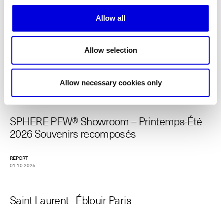
REPORT
Allow all
25.01.2026
Allow selection
COMME DES GARÇONS
REPORT
Allow necessary cookies only
25.01.2026
SPHERE PFW® Showroom – Printemps-Été
2026 Souvenirs recomposés
REPORT
01.10.2025
Saint Laurent - Éblouir Paris