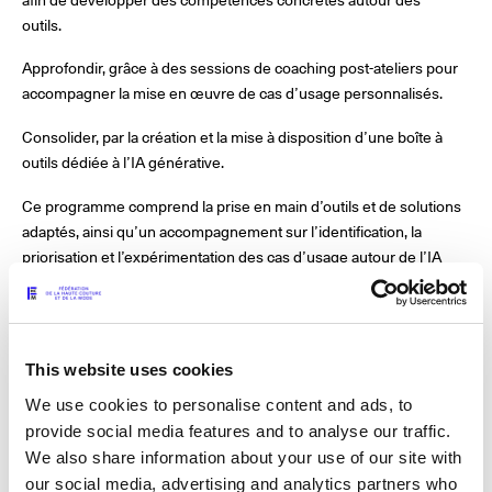
outils.
Les Maisons de Haute Joaillerie
Approfondir, grâce à des sessions de coaching post-ateliers pour
Prochaines saisons et précédentes éditions
accompagner la mise en œuvre de cas d’usage personnalisés.
Consolider, par la création et la mise à disposition d’une boîte à
Magazine - Insider
outils dédiée à l’IA générative.
Ce programme comprend la prise en main d’outils et de solutions
adaptés, ainsi qu’un accompagnement sur l’identification, la
priorisation et l’expérimentation des cas d’usage autour de l’IA
générative et conversationnelle, afin de maximiser l’impact et la
valeur générée.
Ce dispositif inclut également un coaching sur les bonnes
This website uses cookies
pratiques, notamment en matière de sécurité des données et de
respect des principes d’équipe, ainsi que la mise à disposition de
We use cookies to personalise content and ads, to
ressources et de méthodologies au sein d’un espace dédié.
provide social media features and to analyse our traffic.
We also share information about your use of our site with
Les objectifs sont de permettre une meilleure compréhension des
our social media, advertising and analytics partners who